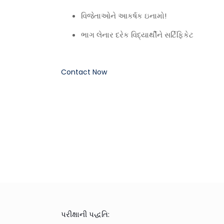
વિજેતાઓને આકર્ષક ઇનામો!
ભાગ લેનાર દરેક વિદ્યાર્થીને સર્ટિફિકેટ
Contact Now
પરીક્ષાની પદ્ધતિ: