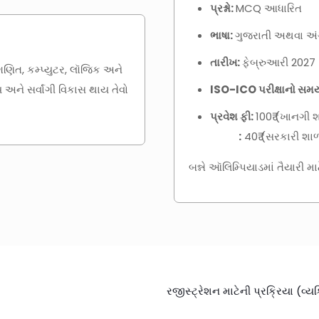
પ્રશ્નો:
MCQ આધારિત
ભાષા:
ગુજરાતી અથવા અંગ
તારીખ:
ફેબ્રુઆરી 2027
, ગણિત, કમ્પ્યુટર, લૉજિક અને
ય અને સર્વાંગી વિકાસ થાય તેવો
ISO-ICO પરીક્ષાનો સમ
પ્રવેશ ફી:
100₹ (ખાનગી 
:
40₹ (સરકારી શા
બન્ને ઑલિમ્પિયાડમાં તૈયારી માટ
રજીસ્ટ્રેશન માટેની પ્રક્રિયા (વ્ય