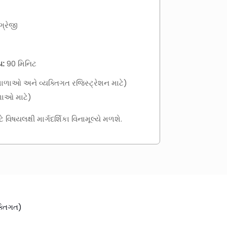
્રેજી
ય:
90 મિનિટ
શાળાઓ અને વ્યક્તિગત રજિસ્ટ્રેશન માટે)
ળાઓ માટે)
ે વિષયલક્ષી માર્ગદર્શિકા વિનામૂલ્યે મળશે.
ક્તિગત)