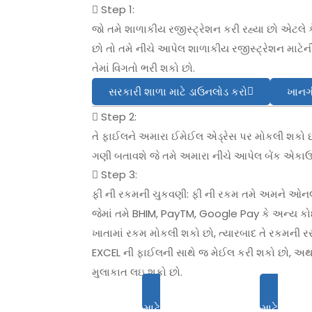
Step 1:
જો તમે શાળાકીય રજીસ્ટ્રેશન કરી રહ્યા છો એટલે ક
છો તો તમે નીચે આપેલ શાળાકીય રજીસ્ટ્રેશન માટે
તેમાં વિગતો ભરી શકો છો.
સરકારી શાળા માટે ડાઉનલોડ કરો
ખાનગી
Step 2:
તે ફાઈલને અમારા ઈમેઈલ એડ્રેસ પર મોકલી શકો છો
ગણી બતાવશે જે તમે અમારા નીચે આપેલ બેંક એકાઉન્
Step 3:
ફી ની રકમની ચુકવણી: ફી ની રકમ તમે અમને ઓનલ
જેમાં તમે BHIM, PayTM, Google Pay કે અન્ય 
ખાતામાં રકમ મોકલી શકો છો, ત્યારબાદ તે રકમની ર
EXCEL ની ફાઈલની સાથે જ મેઈલ કરી શકો છો, અથવ
મુલાકાત લઇ શકો છો.
વધુ માહિતી માટે ક્લિક કરો.
વધુ માહિતી માટે ક્લિક 