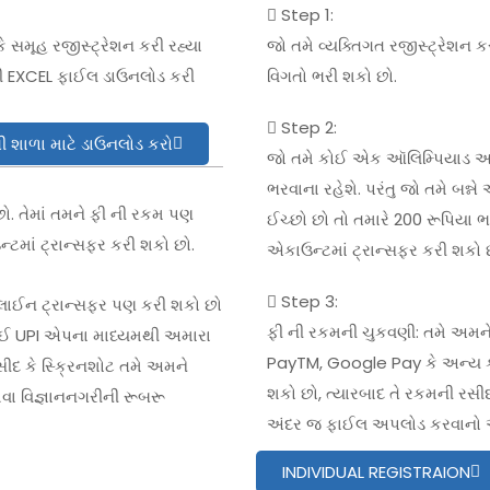
Step 1:
ે સમૂહ રજીસ્ટ્રેશન કરી રહ્યા
જો તમે વ્યક્તિગત રજીસ્ટ્રેશન કર
ની EXCEL ફાઈલ ડાઉનલોડ કરી
વિગતો ભરી શકો છો.
Step 2:
 શાળા માટે ડાઉનલોડ કરો
જો તમે કોઈ એક ઑલિમ્પિયાડ આપવ
ભરવાના રહેશે. પરંતુ જો તમે બન્
. તેમાં તમને ફી ની રકમ પણ
ઈચ્છો છો તો તમારે 200 રૂપિયા ભ
ટમાં ટ્રાન્સફર કરી શકો છો.
એકાઉન્ટમાં ટ્રાન્સફર કરી શકો 
Step 3:
ાઈન ટ્રાન્સફર પણ કરી શકો છો
ફી ની રકમની ચુકવણી: તમે અમને
કોઈ UPI એપના માધ્યમથી અમારા
PayTM, Google Pay કે અન્ય 
સીદ કે સ્ક્રિનશોટ તમે અમને
શકો છો, ત્યારબાદ તે રકમની રસીદ
ા વિજ્ઞાનનગરીની રૂબરૂ
અંદર જ ફાઈલ અપલોડ કરવાનો ઓપ
INDIVIDUAL REGISTRAION
કરો.