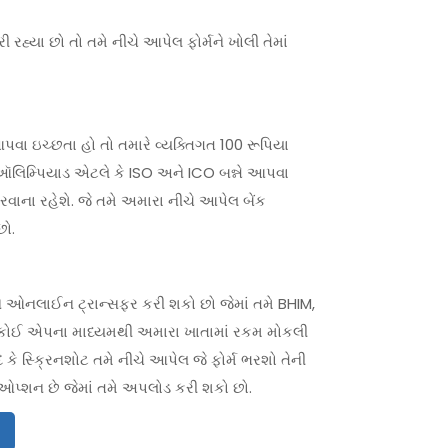
ી રહ્યા છો તો તમે નીચે આપેલ ફોર્મને ખોલી તેમાં
ા ઇચ્છતા હો તો તમારે વ્યક્તિગત 100 રૂપિયા
ને ઑલિમ્પિયાડ એટલે કે ISO અને ICO બન્ને આપવા
રવાના રહેશે. જે તમે અમારા નીચે આપેલ બેંક
છો.
 ઓનલાઈન ટ્રાન્સફર કરી શકો છો જેમાં તમે BHIM,
કોઈ એપના માધ્યમથી અમારા ખાતામાં રકમ મોકલી
 કે સ્ક્રિનશોટ તમે નીચે આપેલ જે ફોર્મ ભરશો તેની
્શન છે જેમાં તમે અપલોડ કરી શકો છો.