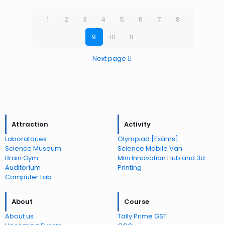
1
2
3
4
5
6
7
8
9
10
11
Next page
Attraction
Activity
Laboratories
Olympiad [Exams]
Science Museum
Science Mobile Van
Brain Gym
Mini Innovation Hub and 3d
Auditorium
Printing
Computer Lab
About
Course
About us
Tally Prime GST