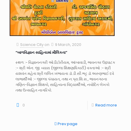
Science City
on
9 March, 2020
“બાળવિજ્ઞાન સાહિત્યમાં મૌલિકતા”
સ્થળ :- વિજ્ઞાનનગરી ઓડીટોરીયમ, આંબાવાડી, ભાવનગર ઉદ્દઘાટક
:- શ્રી એન. જી. વ્યાસ (જીલ્લા શિક્ષણાધિકારી) વક્તાઓ :- શ્રી
યશવંત મહેતા શ્રી લલિત ખંભાયતા ડૉ.ડી.સી.ભટ્ટ ડૉ.અરુણભાઈ દવે
લાભાર્થીઓ :- જીલ્લા પંચાયત, તથા ન.પ્રા.શિ.સ., ભાવનગરના
ગણિત-વિજ્ઞાન શિક્ષકો, સાહિત્યના વિદ્યાર્થીઓ, નવોદિત લેખકો
તથા ઉત્સાહિત નાગરિકો.
0
Read more
Prev page