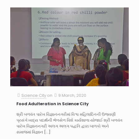
Science City
on
9 March, 2020
Food Adulteration in Science City
શ્રી બળવંત પારેખ વિજ્ઞાનનગરીમાં વિશ્વ મહિલાદિનની ઉજવણી
પ્રસંગે ખાદ્ય પદાર્થની ભેળસેળ વિશે કાર્યશાળા યોજાઈ શ્રી બળવંત
પારેખ વિજ્ઞાનનગરી અલગ અલગ પદ્ધતિ દ્વારા બાળકો અને
સમાજમાં વિજ્ઞાન
[…]